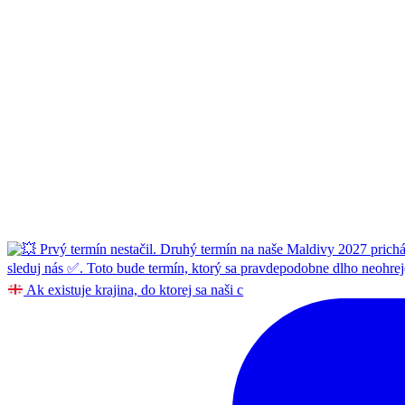
Ak existuje krajina, do ktorej sa naši c