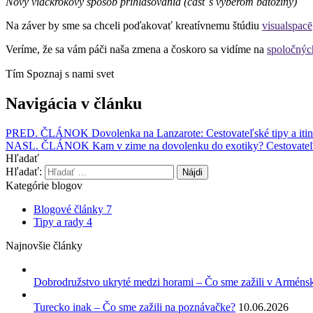
Nový viackrokový spôsob prihlasovania (časť s výberom batožiny)
Na záver by sme sa chceli poďakovať kreatívnemu štúdiu
visualspacē
Veríme, že sa vám páči naša zmena a čoskoro sa vidíme na
spoločnýc
Tím Spoznaj s nami svet
Navigácia v článku
PRED. ČLÁNOK
Dovolenka na Lanzarote: Cestovateľské tipy a itin
NASL. ČLÁNOK
Kam v zime na dovolenku do exotiky? Cestovateľ
Hľadať
Hľadať:
Kategórie blogov
Blogové články
7
Tipy a rady
4
Najnovšie články
Dobrodružstvo ukryté medzi horami – Čo sme zažili v Arméns
Turecko inak – Čo sme zažili na poznávačke?
10.06.2026