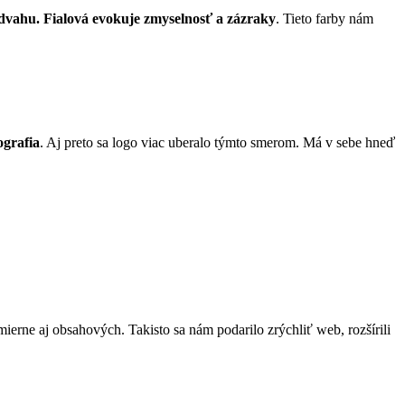
dvahu. Fialová evokuje zmyselnosť a zázraky
. Tieto farby nám
ografia
. Aj preto sa logo viac uberalo týmto smerom. Má v sebe hneď
mierne aj obsahových. Takisto sa nám podarilo zrýchliť web, rozšírili