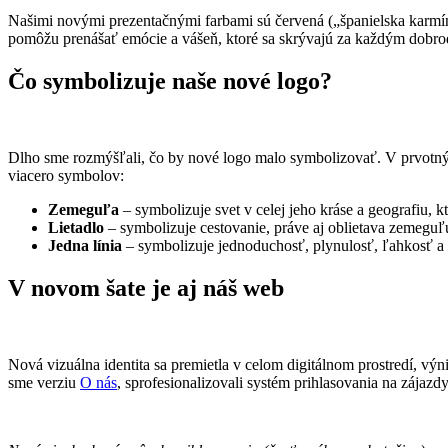
Našimi novými prezentačnými farbami sú červená („španielska karmín
pomôžu prenášať emócie a vášeň, ktoré sa skrývajú za každým dobr
Čo symbolizuje naše nové logo?
Dlho sme rozmýšľali, čo by nové logo malo symbolizovať. V prvotn
viacero symbolov:
Zemeguľa
– symbolizuje svet v celej jeho kráse a geografiu, 
Lietadlo
– symbolizuje cestovanie, práve aj oblietava zemeguľ
Jedna línia
– symbolizuje jednoduchosť, plynulosť, ľahkosť a
V novom šate je aj náš web
Nová vizuálna identita sa premietla v celom digitálnom prostredí, výn
sme verziu
O nás
, sprofesionalizovali systém prihlasovania na zájazd