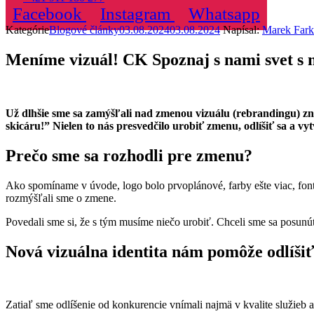
Facebook
Instagram
Whatsapp
Kategórie
Blogové články
03.08.2024
03.08.2024
Napísal:
Marek Fark
Meníme vizuál! CK Spoznaj s nami svet s
Už dlhšie sme sa zamýšľali nad zmenou vizuálu (rebrandingu) zna
skicáru!” Nielen to nás presvedčilo urobiť zmenu, odlíšiť sa a vy
Prečo sme sa rozhodli pre zmenu?
Ako spomíname v úvode, logo bolo prvoplánové, farby ešte viac, fon
rozmýšľali sme o zmene.
Povedali sme si, že s tým musíme niečo urobiť. Chceli sme sa posunú
Nová vizuálna identita nám pomôže odlíšiť
Zatiaľ sme odlíšenie od konkurencie vnímali najmä v kvalite služieb 