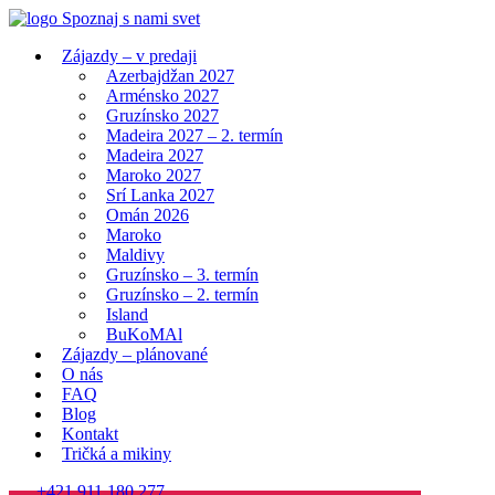
Zájazdy – v predaji
Azerbajdžan 2027
Arménsko 2027
Gruzínsko 2027
Madeira 2027 – 2. termín
Madeira 2027
Maroko 2027
Srí Lanka 2027
Omán 2026
Maroko
Maldivy
Gruzínsko – 3. termín
Gruzínsko – 2. termín
Island
BuKoMAl
Zájazdy – plánované
O nás
FAQ
Blog
Kontakt
Tričká a mikiny
+421 911 180 277