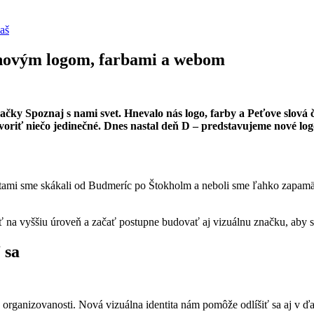
aš
 novým logom, farbami a webom
čky Spoznaj s nami svet. Hnevalo nás logo, farby a Peťove slová č
tvoriť niečo jedinečné. Dnes nastal deň D – predstavujeme nové log
tami sme skákali od Budmeríc po Štokholm a neboli sme ľahko zapamät
ť na vyššiu úroveň a začať postupne budovať aj vizuálnu značku, aby s
 sa
a organizovanosti. Nová vizuálna identita nám pomôže odlíšiť sa aj v ď