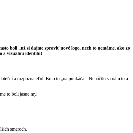
asto boli „už si dajme spraviť nové logo, nech to nemáme, ako zo
o a vizuálnu identitu!
ateľní a rozpoznateľní. Bolo to „na punkáča”. Nepáčilo sa nám to a
me to boli jasne my.
alších smeroch.