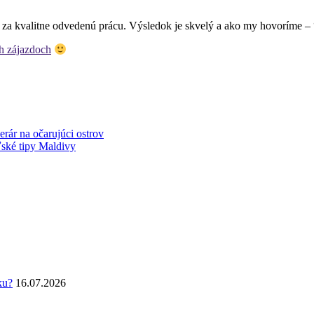
za kvalitne odvedenú prácu. Výsledok je skvelý a ako my hovoríme – “l
h zájazdoch
erár na očarujúci ostrov
ské tipy Maldivy
ku?
16.07.2026