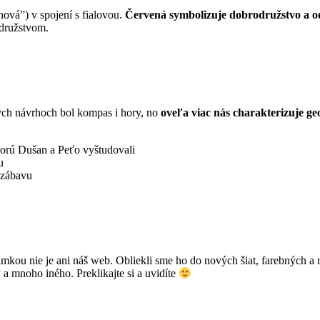
ová”) v spojení s fialovou.
Červená symbolizuje dobrodružstvo a o
odružstvom.
ých návrhoch bol kompas i hory, no
oveľa viac nás charakterizuje ge
ktorú Dušan a Peťo vyštudovali
u
 zábavu
imkou nie je ani náš web. Obliekli sme ho do nových šiat, farebných a 
y a mnoho iného. Preklikajte si a uvidíte