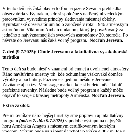
V tento deň nás čaká plavba loďou na jazere Sevan a prehliadka
observatória v Byurakan, kde si spoločné s nadšenými vedeckými
pracovníkmi vysvetlíme princípy sledovania miestnej oblohy.
Byurakanské observatórium bolo založené v roku 1946 arménskym
astronómom Viktorom Ambarcumianom, ktorý je považovaný za
jedného z najvýznamnejších svetových astronómov 20. storočia. Po
návrate do Jerevanu nás čaká voľný program.
Nocľah Jerevan.
7. deň (9.7.2025): Chute Jerevanu a fakultatívna vysokohorská
turistika
Tento deň sa bude niesť v znamení príjemnej a uvoľnenej atmosféry.
Ráno navštívime miestny trh, kde ochutnáme všakovaké domáce
výrobky a pochutiny. Pozrieme si jedinu mešitu v Jerevane.
Zavítame aj na tzv. Vernissage market, kde si budete môcť kúpiť
perfektné suveníry. Následne bude voľný program a každý môže
objaviť to svoje z krasnej metropoly Arménska.
Nocľah Jerevan.
Extra zážitok:
Pre milovníkov náročnejšej turistiky sme pripravili aj fakultatívny
program
(počas 7. dňa 9.7.2025)
v podobe výstupu na najvyššiu
horu Arménska Aragats s miestnym certifikovaným horským
vodcom. Výstup bude na západný vrchol vo výške 4 007 m. Ide o