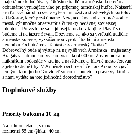
majestátne skalné útvary. Okúsime tradičnú arménsku kuchyňu a
ochutnáme vynikajúce víno pri príjemnej arménskej hudbe. Najstarší
kresťanský národ na svete vytvoril množstvo stredovekých kostolov
a kláštorov, ktoré preskúmame. Nevynecháme ani starobylé skalné
mestá, výnimočné observatória či relikty nedávnej sovietskej
minulosti. Prevezieme sa najdlhšej lanovke v krajine. Plaviť sa
budeme aj na jazere Sevan. Dozvieme sa, ako sa vyrábajú tradičné
arménske koberce, vyskúšame si vyrobiť tradičnú arménsku
keramiku. Ochutnáme aj fantastický arménský “koňak”.
Dobrovoľný bude aj výstup na najvyšší vrch Arménska - majestátny
Aragats s nadmorskou výškou viac ako 4 000 m. Zastavíme sa pri
najkrajšom vodopáde v krajine a navštívime aj hlavné mesto Jerevan
a jeho tradičné trhy. V Arménsku sa hovorí, že hora Ararat sa zjaví
len tým, ktorí ju dokážu vidieť srdcom – budete to práve vy, ktorí sa
s nami vydáte na toto jedinečné dobrodružstvo?
Doplnkové služby
Priority batožina 10 kg
Na palubu lietadla, s max.
rozmermi 55 cm (šírka), 40 cm