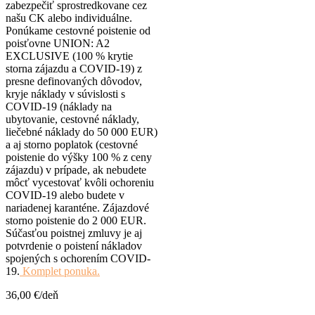
zabezpečiť sprostredkovane cez
našu CK alebo individuálne.
Ponúkame cestovné poistenie od
poisťovne UNION: A2
EXCLUSIVE (100 % krytie
storna zájazdu a COVID-19) z
presne definovaných dôvodov,
kryje náklady v súvislosti s
COVID-19 (náklady na
ubytovanie, cestovné náklady,
liečebné náklady do 50 000 EUR)
a aj storno poplatok (cestovné
poistenie do výšky 100 % z ceny
zájazdu) v prípade, ak nebudete
môcť vycestovať kvôli ochoreniu
COVID-19 alebo budete v
nariadenej karanténe. Zájazdové
storno poistenie do 2 000 EUR.
Súčasťou poistnej zmluvy je aj
potvrdenie o poistení nákladov
spojených s ochorením COVID-
19.
Komplet ponuka.
36,00
€