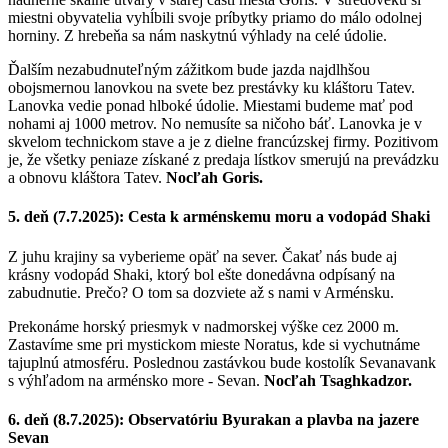
miestni obyvatelia vyhĺbili svoje príbytky priamo do málo odolnej
horniny. Z hrebeňa sa nám naskytnú výhlady na celé údolie.
Ďalším nezabudnuteľným zážitkom bude jazda najdlhšou
obojsmernou lanovkou na svete bez prestávky ku kláštoru Tatev.
Lanovka vedie ponad hlboké údolie. Miestami budeme mať pod
nohami aj 1000 metrov. No nemusíte sa ničoho báť. Lanovka je v
skvelom technickom stave a je z dielne francúzskej firmy. Pozitivom
je, že všetky peniaze získané z predaja lístkov smerujú na prevádzku
a obnovu kláštora Tatev.
Nocľah Goris.
5. deň (7.7.2025): Cesta k arménskemu moru a vodopád Shaki
Z juhu krajiny sa vyberieme opäť na sever. Čakať nás bude aj
krásny vodopád Shaki, ktorý bol ešte donedávna odpísaný na
zabudnutie. Prečo? O tom sa dozviete až s nami v Arménsku.
Prekonáme horský priesmyk v nadmorskej výške cez 2000 m.
Zastavíme sme pri mystickom mieste Noratus, kde si vychutnáme
tajuplnú atmosféru. Poslednou zastávkou bude kostolík Sevanavank
s výhľadom na arménsko more - Sevan.
Nocľah Tsaghkadzor.
6. deň (8.7.2025): Observatóriu Byurakan a plavba na jazere
Sevan