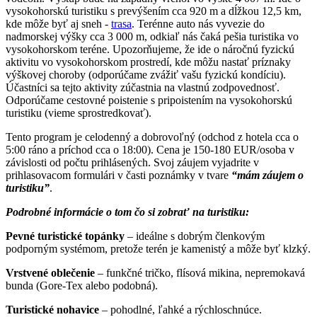
vysokohorskú turistiku s prevýšením cca 920 m a dĺžkou 12,5 km,
kde môže byť aj sneh -
trasa
. Terénne auto nás vyvezie do
nadmorskej výšky cca 3 000 m, odkiaľ nás čaká pešia turistika vo
vysokohorskom teréne. Upozorňujeme, že ide o náročnú fyzickú
aktivitu vo vysokohorskom prostredí, kde môžu nastať príznaky
výškovej choroby (odporúčame zvážiť vašu fyzickú kondíciu).
Účastníci sa tejto aktivity zúčastnia na vlastnú zodpovednosť.
Odporúčame cestovné poistenie s pripoistením na vysokohorskú
turistiku (vieme sprostredkovať).
Tento program je celodenný a dobrovoľný (odchod z hotela cca o
5:00 ráno a príchod cca o 18:00). Cena je 150-180 EUR/osoba v
závislosti od počtu prihlásených. Svoj záujem vyjadrite v
prihlasovacom formulári v časti poznámky v tvare
“mám záujem o
turistiku”
.
Podrobné informácie o tom čo si zobrať na turistiku:
Pevné turistické topánky
– ideálne s dobrým členkovým
podporným systémom, pretože terén je kamenistý a môže byť klzký.
Vrstvené oblečenie
– funkčné tričko, flísová mikina, nepremokavá
bunda (Gore-Tex alebo podobná).
Turistické nohavice
– pohodlné, ľahké a rýchloschnúce.