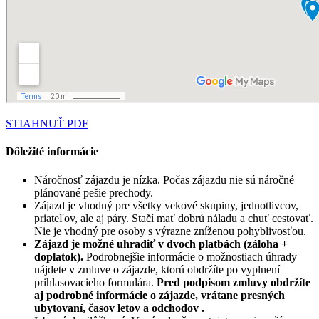
STIAHNUŤ PDF
Dôležité informácie
Náročnosť zájazdu je nízka. Počas zájazdu nie sú náročné
plánované pešie prechody.
Zájazd je vhodný pre všetky vekové skupiny, jednotlivcov,
priateľov, ale aj páry. Stačí mať dobrú náladu a chuť cestovať.
Nie je vhodný pre osoby s výrazne zníženou pohyblivosťou.
Zájazd je možné uhradiť v dvoch platbách (záloha +
doplatok).
Podrobnejšie informácie o možnostiach úhrady
nájdete v zmluve o zájazde, ktorú obdržíte po vyplnení
prihlasovacieho formulára.
Pred podpisom zmluvy obdržíte
aj podrobné informácie o zájazde, vrátane presných
ubytovaní, časov letov a odchodov .