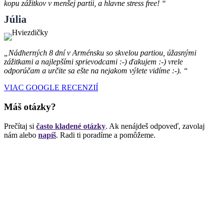
kopu zážitkov v menšej partii, a hlavne stress free! “
Júlia
„Nádherných 8 dní v Arménsku so skvelou partiou, úžasnými
zážitkami a najlepšími sprievodcami :-) ďakujem :-) vrele
odporúčam a určite sa ešte na nejakom výlete vidíme :-). “
VIAC GOOGLE RECENZIÍ
Máš otázky?
Prečítaj si
často kladené otázky
. Ak nenájdeš odpoveď, zavolaj
nám alebo
napíš
. Radi ti poradíme a pomôžeme.