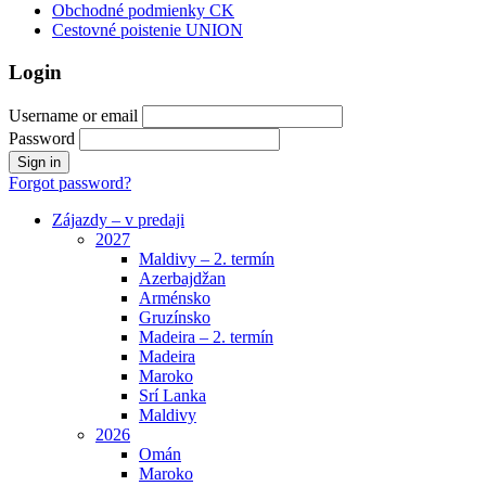
Obchodné podmienky CK
Cestovné poistenie UNION
Login
Username or email
Password
Forgot password?
Zájazdy – v predaji
2027
Maldivy – 2. termín
Azerbajdžan
Arménsko
Gruzínsko
Madeira – 2. termín
Madeira
Maroko
Srí Lanka
Maldivy
2026
Omán
Maroko