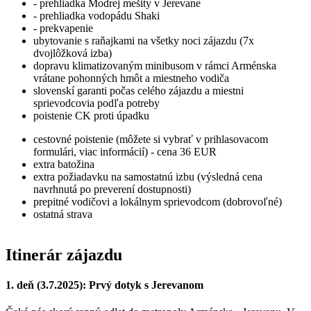
- prehliadka Modrej mešity v Jerevane
- prehliadka vodopádu Shaki
- prekvapenie
ubytovanie s raňajkami na všetky noci zájazdu (7x
dvojlôžková izba)
dopravu klimatizovaným minibusom v rámci Arménska
vrátane pohonných hmôt a miestneho vodiča
slovenskí garanti počas celého zájazdu a miestni
sprievodcovia podľa potreby
poistenie CK proti úpadku
cestovné poistenie (môžete si vybrať v prihlasovacom
formulári, viac informácií) - cena 36 EUR
extra batožina
extra požiadavku na samostatnú izbu (výsledná cena
navrhnutá po preverení dostupnosti)
prepitné vodičovi a lokálnym sprievodcom (dobrovoľné)
ostatná strava
Itinerár zájazdu
1. deň (3.7.2025): Prvý dotyk s Jerevanom