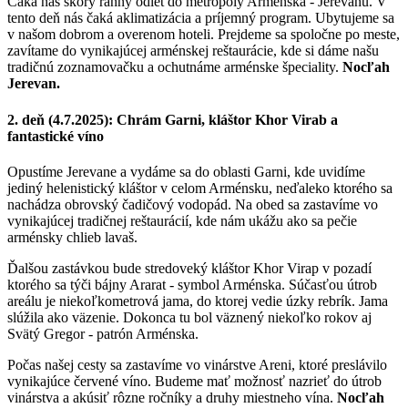
Čaká nás skorý ranný odlet do metropoly Arménska - Jerevanu. V
tento deň nás čaká aklimatizácia a príjemný program. Ubytujeme sa
v našom dobrom a overenom hoteli. Prejdeme sa spoločne po meste,
zavítame do vynikajúcej arménskej reštaurácie, kde si dáme našu
tradičnú zoznamovačku a ochutnáme arménske špeciality.
Nocľah
Jerevan.
2. deň (4.7.2025): Chrám Garni, kláštor Khor Virab a
fantastické víno
Opustíme Jerevane a vydáme sa do oblasti Garni, kde uvidíme
jediný helenistický kláštor v celom Arménsku, neďaleko ktorého sa
nachádza obrovský čadičový vodopád. Na obed sa zastavíme vo
vynikajúcej tradičnej reštaurácií, kde nám ukážu ako sa pečie
arménsky chlieb lavaš.
Ďalšou zastávkou bude stredoveký kláštor Khor Virap v pozadí
ktorého sa týči bájny Ararat - symbol Arménska. Súčasťou útrob
areálu je niekoľkometrová jama, do ktorej vedie úzky rebrík. Jama
slúžila ako väzenie. Dokonca tu bol väznený niekoľko rokov aj
Svätý Gregor - patrón Arménska.
Počas našej cesty sa zastavíme vo vinárstve Areni, ktoré preslávilo
vynikajúce červené víno. Budeme mať možnosť nazrieť do útrob
vinárstva a akúsiť rôzne ročníky a druhy miestneho vína.
Nocľah