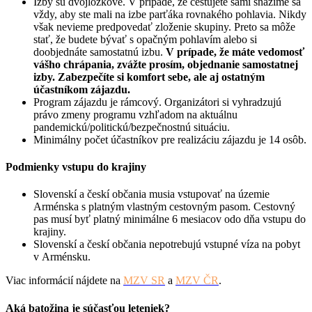
Izby sú dvojlôžkové. V prípade, že cestujete sami snažíme sa
vždy, aby ste mali na izbe parťáka rovnakého pohlavia. Nikdy
však nevieme predpovedať zloženie skupiny. Preto sa môže
stať, že budete bývať s opačným pohlavím alebo si
doobjednáte samostatnú izbu.
V prípade, že máte vedomosť
vášho chrápania, zvážte prosím, objednanie samostatnej
izby. Zabezpečíte si komfort sebe, ale aj ostatným
účastníkom zájazdu.
Program zájazdu je rámcový. Organizátori si vyhradzujú
právo zmeny programu vzhľadom na aktuálnu
pandemickú/politickú/bezpečnostnú situáciu.
Minimálny počet účastníkov pre realizáciu zájazdu je 14 osôb.
Podmienky vstupu do krajiny
Slovenskí a českí občania musia vstupovať na územie
Arménska s platným vlastným cestovným pasom. Cestovný
pas musí byť platný minimálne 6 mesiacov odo dňa vstupu do
krajiny.
Slovenskí a českí občania nepotrebujú vstupné víza na pobyt
v Arménsku.
Viac informácií nájdete na
MZV SR
a
MZV ČR
.
Aká batožina je súčasťou leteniek?