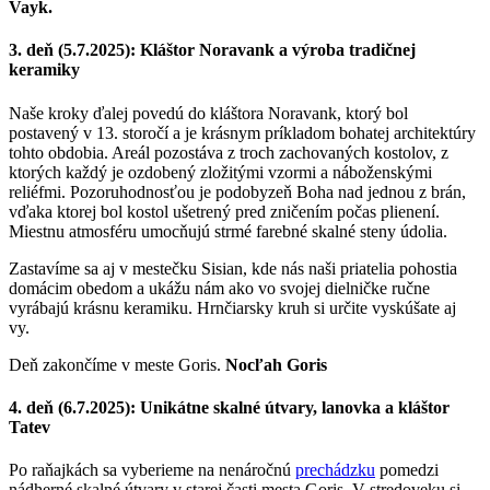
Vayk.
3. deň (5.7.2025): Kláštor Noravank a výroba tradičnej
keramiky
Naše kroky ďalej povedú do kláštora Noravank, ktorý bol
postavený v 13. storočí a je krásnym príkladom bohatej architektúry
tohto obdobia. Areál pozostáva z troch zachovaných kostolov, z
ktorých každý je ozdobený zložitými vzormi a náboženskými
reliéfmi. Pozoruhodnosťou je podobyzeň Boha nad jednou z brán,
vďaka ktorej bol kostol ušetrený pred zničením počas plienení.
Miestnu atmosféru umocňujú strmé farebné skalné steny údolia.
Zastavíme sa aj v mestečku Sisian, kde nás naši priatelia pohostia
domácim obedom a ukážu nám ako vo svojej dielničke ručne
vyrábajú krásnu keramiku. Hrnčiarsky kruh si určite vyskúšate aj
vy.
Deň zakončíme v meste Goris.
Nocľah Goris
4. deň (6.7.2025): Unikátne skalné útvary, lanovka a kláštor
Tatev
Po raňajkách sa vyberieme na nenáročnú
prechádzku
pomedzi
nádherné skalné útvary v starej časti mesta Goris. V stredoveku si