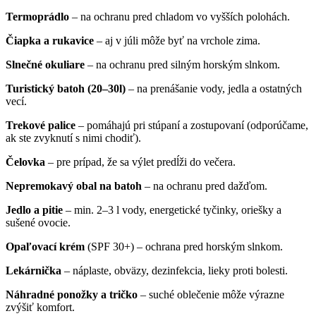
Termoprádlo
– na ochranu pred chladom vo vyšších polohách.
Čiapka a rukavice
– aj v júli môže byť na vrchole zima.
Slnečné okuliare
– na ochranu pred silným horským slnkom.
Turistický batoh (20–30l)
– na prenášanie vody, jedla a ostatných
vecí.
Trekové palice
– pomáhajú pri stúpaní a zostupovaní (odporúčame,
ak ste zvyknutí s nimi chodiť).
Čelovka
– pre prípad, že sa výlet predĺži do večera.
Nepremokavý obal na batoh
– na ochranu pred dažďom.
Jedlo a pitie
– min. 2–3 l vody, energetické tyčinky, oriešky a
sušené ovocie.
Opaľovací krém
(SPF 30+) – ochrana pred horským slnkom.
Lekárnička
– náplaste, obväzy, dezinfekcia, lieky proti bolesti.
Náhradné ponožky a tričko
– suché oblečenie môže výrazne
zvýšiť komfort.