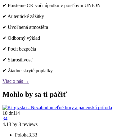
✔ Poistenie CK voči úpadku v poisťovni UNION
✔ Autentické zážitky
✔ Uvoľnená atmosféra
✔ Odborný výklad
✔ Pocit bezpečia
✔ Starostlivosť
✔ Žiadne skryté poplatky
Viac o nás →
Mohlo by sa ti páčiť
10 dní
14
34
4.13 by 3 reviews
Poloha
3.33