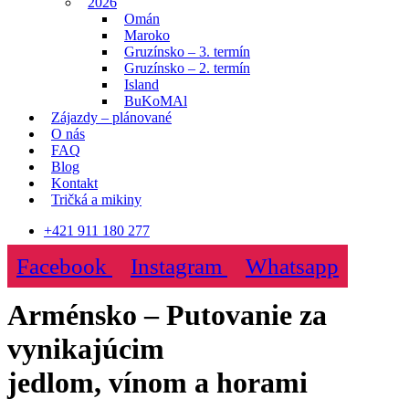
2026
Omán
Maroko
Gruzínsko – 3. termín
Gruzínsko – 2. termín
Island
BuKoMAl
Zájazdy – plánované
O nás
FAQ
Blog
Kontakt
Tričká a mikiny
+421 911 180 277
Facebook
Instagram
Whatsapp
Arménsko – Putovanie za
vynikajúcim
jedlom, vínom a horami