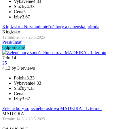
Vybavenie
4.33
Služby
4.33
Cena
5
Izby
3.67
Kirgizsko - Nezabudnuteľné hory a panenská príroda
Kirgizsko
Termín: 20.6. - 29.6.2025
Preskúmať
Odporúčané
7 dní
14
25
4.13 by 3 reviews
Poloha
3.33
Vybavenie
4.33
Služby
4.33
Cena
5
Izby
3.67
Zelené hory sopečného ostrova MADEIRA - 1. termín
MADEIRA
Termín: 14.5. - 20.5.2025