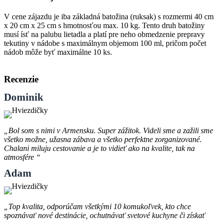
V cene zájazdu je iba základná batožina (ruksak) s rozmermi 40 cm
x 20 cm x 25 cm s hmotnosťou max. 10 kg. Tento druh batožiny
musí ísť na palubu lietadla a platí pre neho obmedzenie prepravy
tekutiny v nádobe s maximálnym objemom 100 ml, pričom počet
nádob môže byť maximálne 10 ks.
Recenzie
Dominik
„Bol som s nimi v Armensku. Super zážitok. Videli sme a zažili sme
všetko možne, užasna zábava a všetko perfektne zorganizované.
Chalani miluju cestovanie a je to vidieť ako na kvalite, tak na
atmosfére “
Adam
„Top kvalita, odporúčam všetkými 10 komukoľvek, kto chce
spoznávať nové destinácie, ochutnávať svetové kuchyne či získať