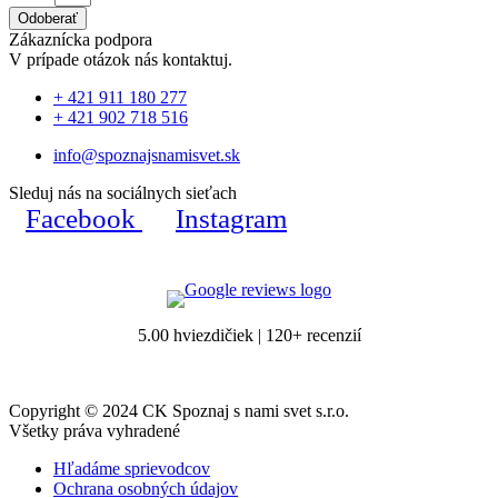
Odoberať
Zákaznícka podpora
V prípade otázok nás kontaktuj.
+ 421 911 180 277
+ 421 902 718 516
info@spoznajsnamisvet.sk
Sleduj nás na sociálnych sieťach
Facebook
Instagram
5.00 hviezdičiek | 120+ recenzií
Copyright © 2024 CK Spoznaj s nami svet s.r.o.
Všetky práva vyhradené
Hľadáme sprievodcov
Ochrana osobných údajov