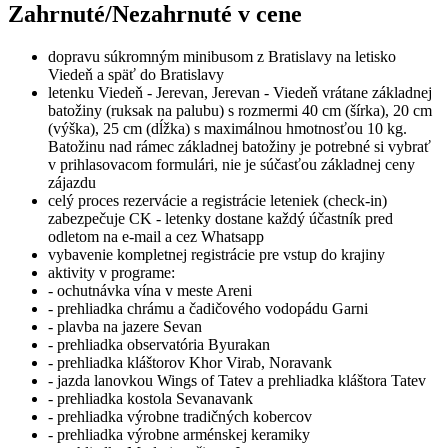
Zahrnuté/Nezahrnuté v cene
dopravu súkromným minibusom z Bratislavy na letisko
Viedeň a späť do Bratislavy
letenku Viedeň - Jerevan, Jerevan - Viedeň vrátane základnej
batožiny (ruksak na palubu) s rozmermi 40 cm (šírka), 20 cm
(výška), 25 cm (dĺžka) s maximálnou hmotnosťou 10 kg.
Batožinu nad rámec základnej batožiny je potrebné si vybrať
v prihlasovacom formulári, nie je súčasťou základnej ceny
zájazdu
celý proces rezervácie a registrácie leteniek (check-in)
zabezpečuje CK - letenky dostane každý účastník pred
odletom na e-mail a cez Whatsapp
vybavenie kompletnej registrácie pre vstup do krajiny
aktivity v programe:
- ochutnávka vína v meste Areni
- prehliadka chrámu a čadičového vodopádu Garni
- plavba na jazere Sevan
- prehliadka observatória Byurakan
- prehliadka kláštorov Khor Virab, Noravank
- jazda lanovkou Wings of Tatev a prehliadka kláštora Tatev
- prehliadka kostola Sevanavank
- prehliadka výrobne tradičných kobercov
- prehliadka výrobne arménskej keramiky